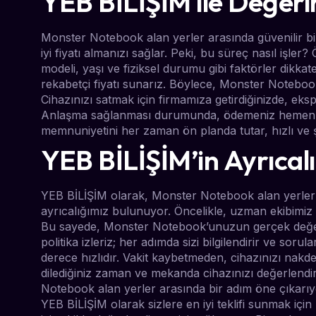
YEB BİLİŞİM ile Değeri
Monster Notebook alan yerler arasında güvenilir b
iyi fiyatı almanızı sağlar. Peki, bu süreç nasıl işle
modeli, yaşı ve fiziksel durumu gibi faktörler dikkate
rekabetçi fiyatı sunarız. Böylece, Monster Noteboo
Cihazınızı satmak için firmamıza getirdiğinizde, ekspe
Anlaşma sağlanması durumunda, ödemeniz hemen yap
memnuniyetini her zaman ön planda tutar, hızlı ve ş
YEB BİLİŞİM’in Ayrıcalı
YEB BİLİŞİM olarak, Monster Notebook alan yerler 
ayrıcalığımız bulunuyor. Öncelikle, uzman ekibimiz s
Bu sayede, Monster Notebook’unuzun gerçek değerin
politika izleriz; her adımda sizi bilgilendirir ve sorul
derece hızlıdır. Vakit kaybetmeden, cihazınızı nakd
dilediğiniz zaman ve mekanda cihazınızı değerlendi
Notebook alan yerler arasında bir adım öne çıkar
YEB BİLİŞİM olarak sizlere en iyi teklifi sunmak için