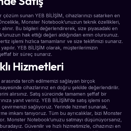
nde Satış
ir çözüm sunan YEB BİLİŞİM, cihazlarınızı satarken en
r? Öncelikle, Monster Notebook’unuzun teknik özellikleri,
 alınır. Bu bilgileri değerlendirerek, size piyasadaki en
k’unuzun hak ettiği değeri aldığından emin olursunuz.
rtiz işlemi hızlıca tamamlanır ve size teklifimizi sunarız.
ılır. YEB BİLİŞİM olarak, müşterilerimizin
effaf bir süreç sunarız.
klı Hizmetleri
arasında tercih edilmemizi sağlayan birçok
ayesinde cihazlarınız en doğru şekilde değerlendirilir.
i alırsınız. Satış sürecinde tamamen şeffaf bir
arınıza yanıt veririz. YEB BİLİŞİM’de satış işlemi son
e çevirmenizi sağlıyoruz. Yerinde hizmet sunarak,
rme imkanı tanıyoruz. Tüm bu ayrıcalıklar, bizi Monster
ıyor. Monster Notebook’unuzu satmayı düşünüyorsanız,
 buradayız. Güvenilir ve hızlı hizmetimizle, cihazınızı en