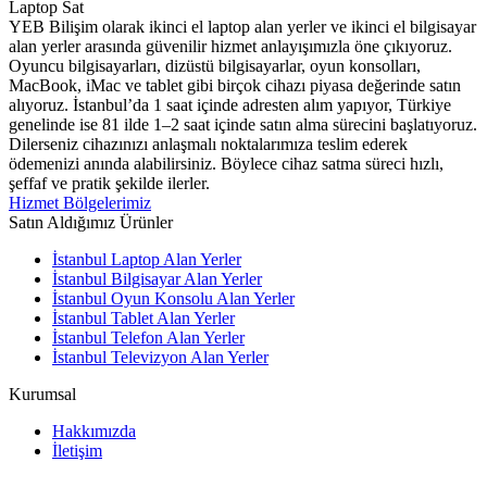
YEB Bilişim olarak ikinci el laptop alan yerler ve ikinci el bilgisayar
alan yerler arasında güvenilir hizmet anlayışımızla öne çıkıyoruz.
Oyuncu bilgisayarları, dizüstü bilgisayarlar, oyun konsolları,
MacBook, iMac ve tablet gibi birçok cihazı piyasa değerinde satın
alıyoruz. İstanbul’da 1 saat içinde adresten alım yapıyor, Türkiye
genelinde ise 81 ilde 1–2 saat içinde satın alma sürecini başlatıyoruz.
Dilerseniz cihazınızı anlaşmalı noktalarımıza teslim ederek
ödemenizi anında alabilirsiniz. Böylece cihaz satma süreci hızlı,
şeffaf ve pratik şekilde ilerler.
Hizmet Bölgelerimiz
Satın Aldığımız Ürünler
İstanbul Laptop Alan Yerler
İstanbul Bilgisayar Alan Yerler
İstanbul Oyun Konsolu Alan Yerler
İstanbul Tablet Alan Yerler
İstanbul Telefon Alan Yerler
İstanbul Televizyon Alan Yerler
Kurumsal
Hakkımızda
İletişim