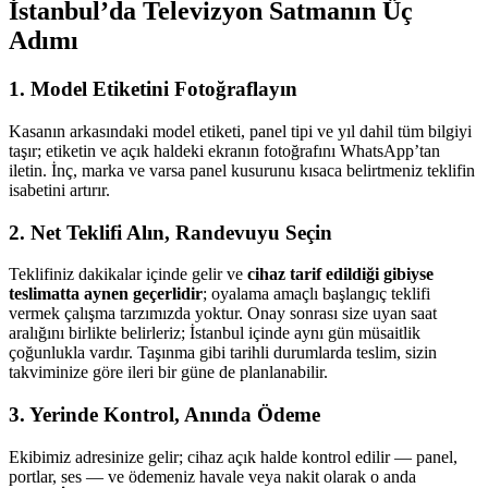
İstanbul’da Televizyon Satmanın Üç
Adımı
1. Model Etiketini Fotoğraflayın
Kasanın arkasındaki model etiketi, panel tipi ve yıl dahil tüm bilgiyi
taşır; etiketin ve açık haldeki ekranın fotoğrafını WhatsApp’tan
iletin. İnç, marka ve varsa panel kusurunu kısaca belirtmeniz teklifin
isabetini artırır.
2. Net Teklifi Alın, Randevuyu Seçin
Teklifiniz dakikalar içinde gelir ve
cihaz tarif edildiği gibiyse
teslimatta aynen geçerlidir
; oyalama amaçlı başlangıç teklifi
vermek çalışma tarzımızda yoktur. Onay sonrası size uyan saat
aralığını birlikte belirleriz; İstanbul içinde aynı gün müsaitlik
çoğunlukla vardır. Taşınma gibi tarihli durumlarda teslim, sizin
takviminize göre ileri bir güne de planlanabilir.
3. Yerinde Kontrol, Anında Ödeme
Ekibimiz adresinize gelir; cihaz açık halde kontrol edilir — panel,
portlar, ses — ve ödemeniz havale veya nakit olarak o anda