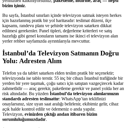
yerinizden kalkmıyorsunuz;
paketleme, indirme, araç — hepsi
bizim işimiz
.
Bu sayfa, İstanbul sınırları içinde televizyon satmak isteyen herkes
için hazırlanmış pratik bir yol haritasıdır: teslimat düzeni, ilçe
kapsamı, randevu planı ve şehirde televizyon satarken dikkat
edilmesi gerekenler. Panel tipleri, değerleme kriterleri ve satış
hazırlığı gibi genel konuların tamamı ise ikinci el televizyon alan
yerler rehber sayfamızda ayrıntılarıyla mevcuttur.
İstanbul’da Televizyon Satmanın Doğru
Yolu: Adresten Alım
Telefon ya da tablet satarken elden teslim pratik bir seçenektir;
televizyonda ise tablo terstir. 55 inç bir cihazı İstanbul trafiğinde bir
yerden bir yere taşımak, çoğu satıcı için satıştan vazgeçirecek kadar
zahmetlidir — araç gerekir, paketleme gerekir ve panel yolda her an
risk altındadır. Bu yüzden
İstanbul’da televizyon alımlarımızın
standardı adresten teslimattır
: WhatsApp’tan teklifinizi
onaylarsınız, size uyan saat aralığı belirlenir, ekibimiz gelir, cihaz
açık halde kontrol edilir ve ödemeniz o anda yapılır.
Televizyon,
evinizden çıktığı andan itibaren bizim
sorumluluğumuzdadır
.