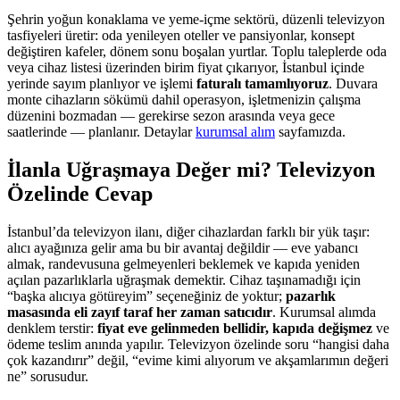
Şehrin yoğun konaklama ve yeme-içme sektörü, düzenli televizyon
tasfiyeleri üretir: oda yenileyen oteller ve pansiyonlar, konsept
değiştiren kafeler, dönem sonu boşalan yurtlar. Toplu taleplerde oda
veya cihaz listesi üzerinden birim fiyat çıkarıyor, İstanbul içinde
yerinde sayım planlıyor ve işlemi
faturalı tamamlıyoruz
. Duvara
monte cihazların sökümü dahil operasyon, işletmenizin çalışma
düzenini bozmadan — gerekirse sezon arasında veya gece
saatlerinde — planlanır. Detaylar
kurumsal alım
sayfamızda.
İlanla Uğraşmaya Değer mi? Televizyon
Özelinde Cevap
İstanbul’da televizyon ilanı, diğer cihazlardan farklı bir yük taşır:
alıcı ayağınıza gelir ama bu bir avantaj değildir — eve yabancı
almak, randevusuna gelmeyenleri beklemek ve kapıda yeniden
açılan pazarlıklarla uğraşmak demektir. Cihaz taşınamadığı için
“başka alıcıya götüreyim” seçeneğiniz de yoktur;
pazarlık
masasında eli zayıf taraf her zaman satıcıdır
. Kurumsal alımda
denklem terstir:
fiyat eve gelinmeden bellidir, kapıda değişmez
ve
ödeme teslim anında yapılır. Televizyon özelinde soru “hangisi daha
çok kazandırır” değil, “evime kimi alıyorum ve akşamlarımın değeri
ne” sorusudur.