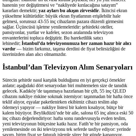
hanenin yer değiştirmesi ve “nakliyede kırılacağına satayım”
kararları demektir;
yaz ayları bu akışın zirvesidir
. İkincisi ekran
yükseltme kültürüdür: büyük ekran fiyatlarının erişilebilir hale
gelmesi, sorunsuz 43-55 inç cihazların pazara düzenli girmesini
sağlar. Üçüncüsü işletme yenilemeleridir: şehirdeki oteller,
pansiyonlar, yurtlar ve kafeler, sezon aralarında televizyon
envanterlerini topluca değiştirir. Bu hareketlilik satıcı
lehinedir;
İstanbul’da televizyonunuza her zaman hazır bir alıcı
vardır
— bizim farkımız, taşıma derdini de fiyat belirsizliğini de
üzerinizden alan alıcı olmamızdır.
İstanbul’dan Televizyon Alım Senaryoları
Sürecin şehirde nasıl karşılık bulduğunu en iyi gerçekçi örnekler
anlatır; aşağıdaki dört senaryodan biri muhtemelen size de tanıdık
gelecek. Kadıköy’de taşınmaya hazırlanan bir çift, 55 inç QLED
cihazını nakliye riskine sokmak istemiyor: taşınmadan bir hafta önce
teklif alıyor, eşyalar paketlenirken ekibimiz cihazı teslim alıp
ödemeyi yapıyor — nakliye listesi bir kalem kısalıyor, bütçe bir
kalem büyüyor. Beylikdüzü’nde bir aile, salona 65 inç alınca eski 50
inç cihazı değerlendiriyor: hafta sonu randevusuyla evden teslim,
yeni televizyonun bütçesine katkı hazır. Fatih’te bir pansiyon, oda
yenilemesinde on iki televizyonu tek seferde tasfiye ediyor: yerinde
sayım, birim fiyat ve faturalı işlemle süreç bir günde kapanıyor.