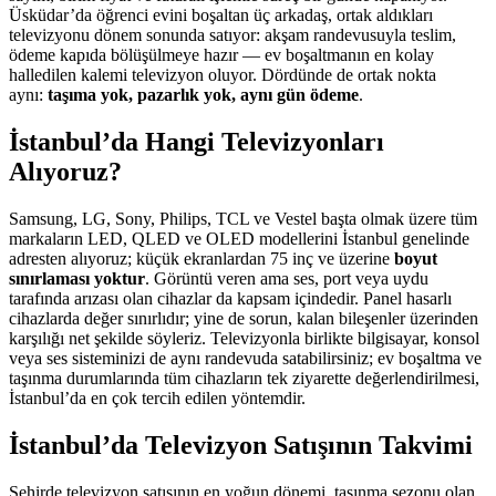
Üsküdar’da öğrenci evini boşaltan üç arkadaş, ortak aldıkları
televizyonu dönem sonunda satıyor: akşam randevusuyla teslim,
ödeme kapıda bölüşülmeye hazır — ev boşaltmanın en kolay
halledilen kalemi televizyon oluyor. Dördünde de ortak nokta
aynı:
taşıma yok, pazarlık yok, aynı gün ödeme
.
İstanbul’da Hangi Televizyonları
Alıyoruz?
Samsung, LG, Sony, Philips, TCL ve Vestel başta olmak üzere tüm
markaların LED, QLED ve OLED modellerini İstanbul genelinde
adresten alıyoruz; küçük ekranlardan 75 inç ve üzerine
boyut
sınırlaması yoktur
. Görüntü veren ama ses, port veya uydu
tarafında arızası olan cihazlar da kapsam içindedir. Panel hasarlı
cihazlarda değer sınırlıdır; yine de sorun, kalan bileşenler üzerinden
karşılığı net şekilde söyleriz. Televizyonla birlikte bilgisayar, konsol
veya ses sisteminizi de aynı randevuda satabilirsiniz; ev boşaltma ve
taşınma durumlarında tüm cihazların tek ziyarette değerlendirilmesi,
İstanbul’da en çok tercih edilen yöntemdir.
İstanbul’da Televizyon Satışının Takvimi
Şehirde televizyon satışının en yoğun dönemi, taşınma sezonu olan