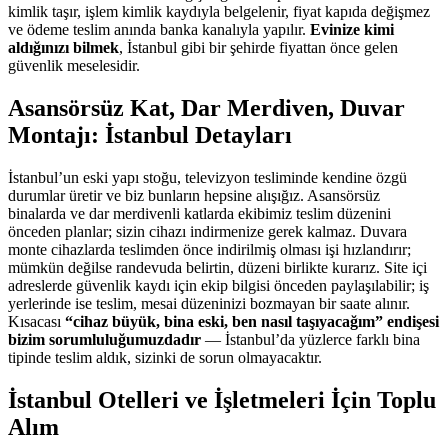
kimlik taşır, işlem kimlik kaydıyla belgelenir, fiyat kapıda değişmez
ve ödeme teslim anında banka kanalıyla yapılır.
Evinize kimi
aldığınızı bilmek
, İstanbul gibi bir şehirde fiyattan önce gelen
güvenlik meselesidir.
Asansörsüz Kat, Dar Merdiven, Duvar
Montajı: İstanbul Detayları
İstanbul’un eski yapı stoğu, televizyon tesliminde kendine özgü
durumlar üretir ve biz bunların hepsine alışığız. Asansörsüz
binalarda ve dar merdivenli katlarda ekibimiz teslim düzenini
önceden planlar; sizin cihazı indirmenize gerek kalmaz. Duvara
monte cihazlarda teslimden önce indirilmiş olması işi hızlandırır;
mümkün değilse randevuda belirtin, düzeni birlikte kurarız. Site içi
adreslerde güvenlik kaydı için ekip bilgisi önceden paylaşılabilir; iş
yerlerinde ise teslim, mesai düzeninizi bozmayan bir saate alınır.
Kısacası
“cihaz büyük, bina eski, ben nasıl taşıyacağım” endişesi
bizim sorumluluğumuzdadır
— İstanbul’da yüzlerce farklı bina
tipinde teslim aldık, sizinki de sorun olmayacaktır.
İstanbul Otelleri ve İşletmeleri İçin Toplu
Alım