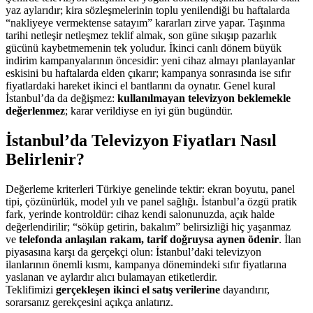
yaz aylarıdır; kira sözleşmelerinin toplu yenilendiği bu haftalarda
“nakliyeye vermektense satayım” kararları zirve yapar. Taşınma
tarihi netleşir netleşmez teklif almak, son güne sıkışıp pazarlık
gücünü kaybetmemenin tek yoludur. İkinci canlı dönem büyük
indirim kampanyalarının öncesidir: yeni cihaz almayı planlayanlar
eskisini bu haftalarda elden çıkarır; kampanya sonrasında ise sıfır
fiyatlardaki hareket ikinci el bantlarını da oynatır. Genel kural
İstanbul’da da değişmez:
kullanılmayan televizyon beklemekle
değerlenmez
; karar verildiyse en iyi gün bugündür.
İstanbul’da Televizyon Fiyatları Nasıl
Belirlenir?
Değerleme kriterleri Türkiye genelinde tektir: ekran boyutu, panel
tipi, çözünürlük, model yılı ve panel sağlığı. İstanbul’a özgü pratik
fark, yerinde kontroldür: cihaz kendi salonunuzda, açık halde
değerlendirilir; “söküp getirin, bakalım” belirsizliği hiç yaşanmaz
ve
telefonda anlaşılan rakam, tarif doğruysa aynen ödenir
. İlan
piyasasına karşı da gerçekçi olun: İstanbul’daki televizyon
ilanlarının önemli kısmı, kampanya dönemindeki sıfır fiyatlarına
yaslanan ve aylardır alıcı bulamayan etiketlerdir.
Teklifimizi
gerçekleşen ikinci el satış verilerine
dayandırır,
sorarsanız gerekçesini açıkça anlatırız.