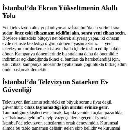
İstanbul’da Ekran Yükseltmenin Akıllı
Yolu
Yeni televizyon almayı planlıyorsanız İstanbul’da en verimli sıra
şudur:
önce eski cihazınızın teklifini alın, sonra yeni cihazı seçin
.
Böylece elinizdeki bütçeyi net bilerek alışveriş yapar, iki cihazın
evde üst üste beklediği o garip dönemi yaşamazsınız — yeni
televizyon kurulurken eskisi aynı hafta içinde teslim edilip nakde
döner. Kampanya dönemlerinde bu sıralama daha da önemlidir:
indirimler açıklandığında ikinci el bantları da hareketlendiği için,
eski cihazı kampanya öncesinde fiyatlatmak çoğunlukla birkaç adım
önde başlamak demektir.
İstanbul’da Televizyon Satarken Ev
Güvenliği
Televizyon ilanlarının şehirdeki en büyük sorunu fiyat değil,
güvenliktir:
cihaz taşınamadığı için alıcılar evinize gelir
.
Tanımadığınız kişileri eve almak, kapıda yeniden açılan pazarlıklar
ve “bakmaya geldim” deyip vazgeçenlerle geçen akşamlar,
İstanbul’da televizyon satıcılarının ortak deneyimidir. Kurumsal
alımda bu tablo tamamen değişir: gelen ekip bellidir ve kurumsal