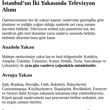
İstanbul’un İki Yakasında Televizyon
Alımı
Operasyonumuz her iki yakayı kapsar; randevular güzergâha göre
planlanır ve trafiğin yoğun olduğu saatlerde net varış zamanı
önceden bildirilir. Televizyon teslimi için asansörsüz kat, dar
merdiven gibi özel durumlar varsa randevu sırasında belirtin;
ekibimiz düzenini buna göre kurar.
Anadolu Yakası
Maltepe merkezimize yakın hat en hızlı bölgemizdir: Kadıköy,
Ataşehir, Üsküdar, Ümraniye, Kartal, Pendik, Tuzla, Sancaktepe ve
Çekmeköy’de
aynı gün randevu çoğunlukla mümkündür
.
Avrupa Yakası
Şişli, Beşiktaş, Beyoğlu, Fatih, Bakırköy, Bahçelievler,
Gaziosmanpaşa, Küçükçekmece, Başakşehir, Beylikdüzü, Esenyurt
ve Sarıyer dahil Avrupa yakasının tamamına ekip yönlendiriyoruz.
Köprü geçişli randevularda saat penceresini birlikte netleştirir, size
en uygun zamanı öneririz.