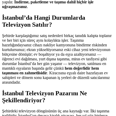
yapılır.
İndirme, paketleme ve taşıma dahil hiçbir işle
uğraşmazsınız
.
İstanbul’da Hangi Durumlarda
Televizyon Satılır?
Şehirde karşılaştığımız satış nedenleri birkaç tanıdık kalıpta toplanır
ve her biri için süreç aynı kolaylıkta işler. Taşınma
hazırlığındaysanız cihazı nakliye kamyonuna bindirme riskinden
kurtulursunuz; ekran yükseltiyorsanız eski cihaz yeni televizyonun
bütçesine dönüşür; ev boşaltıyor ya da eşya azaltıyorsanız —
öğrenci evi dağılması, yurt dışına taşınma, miras ev tasfiyesi gibi
durumlar İstanbul’da her gün yaşanır — televizyon, satılması en
mantıklı eşyaların başında gelir çünkü
hem değerlidir hem
taşınması en zahmetlisidir
. Kiracısına eşyalı daire hazırlayan ev
sahipleri ve dönem sonu kapanan iş yerleri de düzenli satıcılarımız
arasındadır.
İstanbul Televizyon Pazarını Ne
Şekillendiriyor?
Şehirdeki televizyon döngüsünün üç ana kaynağı var. İlki taşınma
trafiğidir: İstanbul’un devasa kiralık piyasası, her yıl yüz binlerce