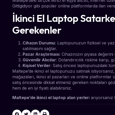
Maltepe’deki birçok ikinci el eşya alıcısı, internet 
Gittigidiyor gibi popüler online platformlarda ilan ver
İkinci El Laptop Satark
Gerekenler
Cihazın Durumu
: Laptopunuzun fiziksel ve yazı
satılmasını sağlar.
Pazar Araştırması
: Cihazınızın piyasa değerini
Güvenilir Alıcılar
: Dolandırıcılık riskine karşı, g
Kişisel Veriler
: Satış öncesi laptopunuzdaki tüm 
Maltepe’de ikinci el laptopunuzu satmak istiyorsanız
mağazaları, ikinci el pazarları ve online platformlar ü
satış öncesinde dikkat etmeniz gereken noktaları gö
hem de en iyi fiyatı alabilirsiniz.
Maltepe’de ikinci el laptop alan yerler
i arıyorsanız 