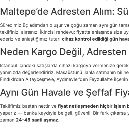
Maltepe’de Adresten Alım: Sür
Sürecimiz üç adımdan oluşur ve çoğu zaman aynı gün tamamlanı
teklifinizi alırsınız. İkincisi randevu: fiyatta anlaşınca si
ederiz ve anlaştığımız tutarı
cihaz kontrol edildiği gün hav
Neden Kargo Değil, Adresten
İstanbul içindeki satışlarda cihazı kargoya vermenize gerek
yanınızda değerlendiririz. Masaüstünü ilanla satmanın bili
Fındıklı’dan Altayçeşme’e, Aydınevler’den Feyzullah’e ilçenin 
Aynı Gün Havale ve Şeffaf Fiy
Teklifimiz baştan nettir ve
fiyat netleşmeden hiçbir işlem
yaparız — banka kaydıyla belgeli, güvenli. Bir fark çıkarsa 
zaman
24-48 saati aşmaz
.