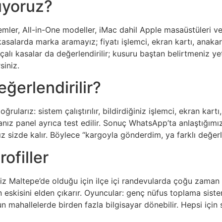
ıyoruz?
temler, All-in-One modeller, iMac dahil Apple masaüstüleri 
ma kasalarda marka aramayız; fiyatı işlemci, ekran kartı, an
alı kasalar da değerlendirilir; kusuru baştan belirtmeniz yet
siniz.
ğerlendirilir?
rularız: sistem çalıştırılır, bildirdiğiniz işlemci, ekran kart
sanız panel ayrıca test edilir. Sonuç WhatsApp’ta anlaştığı
 sizde kalır. Böylece “kargoyla gönderdim, ya farklı değerle
ofiller
iz Maltepe’de olduğu için ilçe içi randevularda çoğu zaman te
 eskisini elden çıkarır. Oyuncular: genç nüfus toplama sist
 mahallelerde birden fazla bilgisayar dönebilir. Hepsi için