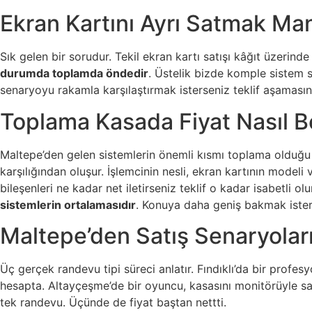
Ekran Kartını Ayrı Satmak Man
Sık gelen bir sorudur. Tekil ekran kartı satışı kâğıt üzerind
durumda toplamda öndedir
. Üstelik bizde komple sistem s
senaryoyu rakamla karşılaştırmak isterseniz teklif aşamasında
Toplama Kasada Fiyat Nasıl Be
Maltepe’den gelen sistemlerin önemli kısmı toplama olduğu i
karşılığından oluşur. İşlemcinin nesli, ekran kartının model
bileşenleri ne kadar net iletirseniz teklif o kadar isabetli ol
sistemlerin ortalamasıdır
. Konuya daha geniş bakmak iste
Maltepe’den Satış Senaryolar
Üç gerçek randevu tipi süreci anlatır. Fındıklı’da bir profes
hesapta. Altayçeşme’de bir oyuncu, kasasını monitörüyle satıy
tek randevu. Üçünde de fiyat baştan nettti.