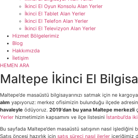
İkinci El Oyun Konsolu Alan Yerler
İkinci El Tablet Alan Yerler
İkinci El Telefon Alan Yerler
İkinci El Televizyon Alan Yerler
Hizmet Bölgelerimiz
Blog
Hakkımızda
İletişim
HEMEN ARA
Maltepe İkinci El Bilgis
Maltepe’de masaüstü bilgisayarınızı satmak için ne kargoy
alım
yapıyoruz: merkez ofisimizin bulunduğu ilçede adresiniz
havaleyle
ödüyoruz.
2019’dan bu yana Maltepe merkezli
ç
Yerler
hizmetimizin kapsamını ve ilçe listesini
İstanbul’da ik
Bu sayfada Maltepe’den masaüstü satışının nasıl işlediğini b
Satış öncesi hazırlık için
satış süreci nasıl ilerler
içeriğimiz d