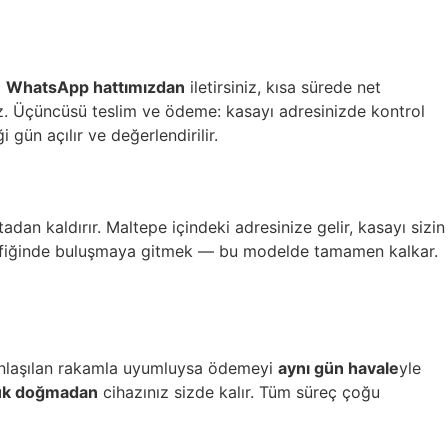
ı
WhatsApp hattımızdan
iletirsiniz, kısa sürede net
iriz. Üçüncüsü teslim ve ödeme: kasayı adresinizde kontrol
ği gün açılır ve değerlendirilir.
an kaldırır. Maltepe içindeki adresinize gelir, kasayı sizin
l trafiğinde buluşmaya gitmek — bu modelde tamamen kalkar.
r anlaşılan rakamla uyumluysa ödemeyi
aynı gün havale
yle
lük doğmadan
cihazınız sizde kalır. Tüm süreç çoğu