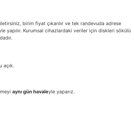
etirsiniz, birim fiyat çıkarılır ve tek randevuda adrese
 yapılır. Kurumsal cihazlardaki veriler için diskleri sökülü
dadır.
u açık.
demeyi
aynı gün havale
yle yaparız.