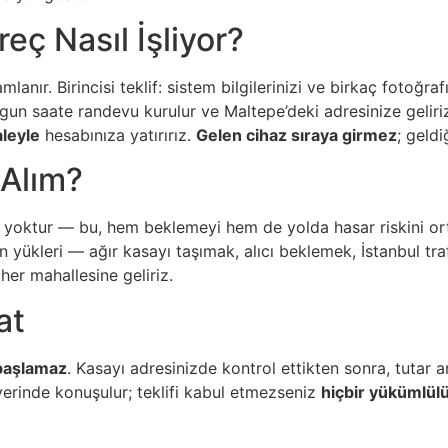
eç Nasıl İşliyor?
r. Birincisi teklif: sistem bilgilerinizi ve birkaç fotoğraf
ze uygun saate randevu kurulur ve Maltepe’deki adresinize gel
aleyle
hesabınıza yatırırız.
Gelen cihaz sıraya girmez
; geldi
 Alım?
 yoktur — bu, hem beklemeyi hem de yolda hasar riskini ortad
nen yükleri — ağır kasayı taşımak, alıcı beklemek, İstanbu
her mahallesine geliriz.
at
 başlamaz
. Kasayı adresinizde kontrol ettikten sonra, tuta
yerinde konuşulur; teklifi kabul etmezseniz
hiçbir yükümlü