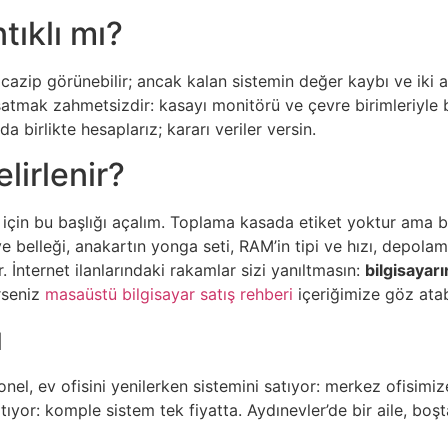
tıklı mı?
e cazip görünebilir; ancak kalan sistemin değer kaybı ve iki a
atmak zahmetsizdir: kasayı monitörü ve çevre birimleriyle bir
 birlikte hesaplarız; kararı veriler versin.
lirlenir?
çin bu başlığı açalım. Toplama kasada etiket yoktur ama beli
i ve belleği, anakartın yonga seti, RAM’in tipi ve hızı, dep
ur. İnternet ilanlarındaki rakamlar sizi yanıltmasın:
bilgisayarı
rseniz
masaüstü bilgisayar satış rehberi
içeriğimize göz atabi
ı
yonel, ev ofisini yenilerken sistemini satıyor: merkez ofisimi
or: komple sistem tek fiyatta. Aydınevler’de bir aile, boşta k